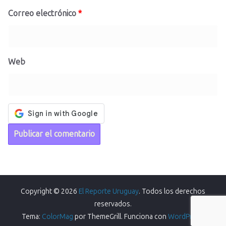
Correo electrónico
*
Web
Copyright © 2026
El Reporte Uruguay
. Todos los derechos
reservados.
Tema:
ColorMag
por ThemeGrill. Funciona con
WordPress
.