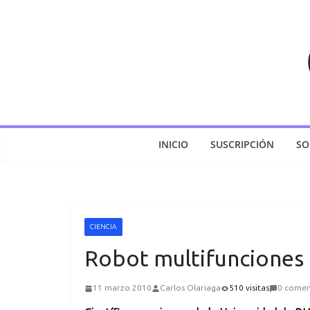
Saltar
al
contenido
INICIO
SUSCRIPCIÓN
SO
CIENCIA
Robot multifunciones
11 marzo 2010
Carlos Olariaga
510 visitas
0 comen