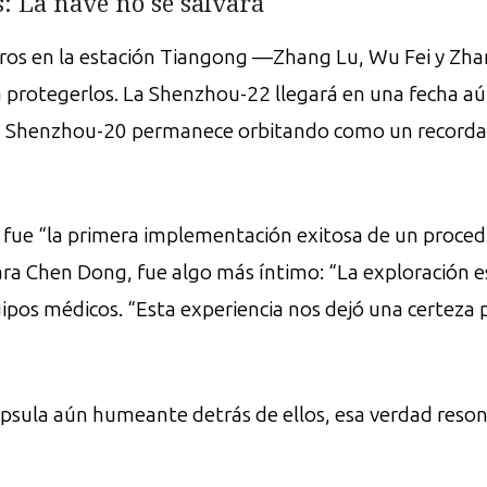
s: La nave no se salvará
ros en la estación Tiangong —Zhang Lu, Wu Fei y 
 protegerlos. La Shenzhou-22 llegará en una fecha aú
la Shenzhou-20 permanece orbitando como un recordator
s, fue “la primera implementación exitosa de un proced
ara Chen Dong, fue algo más íntimo: “La exploración esp
uipos médicos. “Esta experiencia nos dejó una certeza 
 cápsula aún humeante detrás de ellos, esa verdad reso