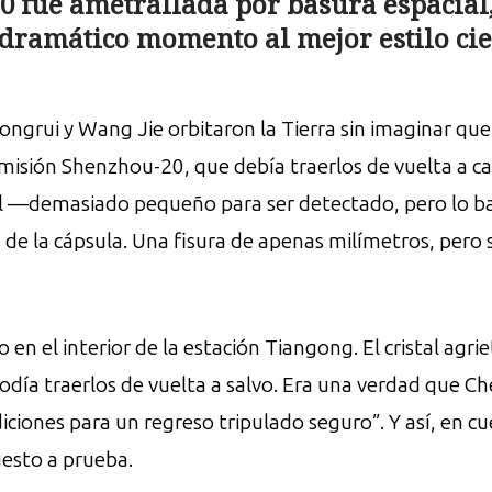
fue ametrallada por basura espacial, 
dramático momento al mejor estilo cien
ngrui y Wang Jie orbitaron la Tierra sin imaginar que
La misión Shenzhou-20, que debía traerlos de vuelta 
l —demasiado pequeño para ser detectado, pero lo b
 de la cápsula. Una fisura de apenas milímetros, pero s
 en el interior de la estación Tiangong. El cristal agri
odía traerlos de vuelta a salvo. Era una verdad que C
diciones para un regreso tripulado seguro”. Y así, en c
esto a prueba.