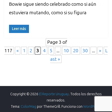
Bowie sigue siendo celebrado como si aún
estuviera mutando, como si su figura
Leer más
Page 3 of
117
«
1
2
3
4
5
...
10
20
30
...
»
L
ast »
Copyright © 2026
El Reporte Uruguay
. Todos los derechos
reservados.
Tema:
ColorMag
por ThemeGrill. Funciona con
WordPress
.