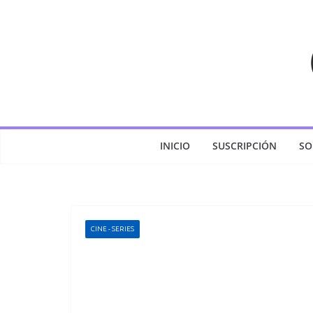
Saltar
al
contenido
INICIO
SUSCRIPCIÓN
SO
CINE - SERIES