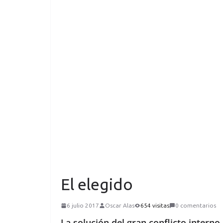
El elegido
6 julio 2017
Oscar Alas
654 visitas
0 comentarios
La solución del gran conflicto interno