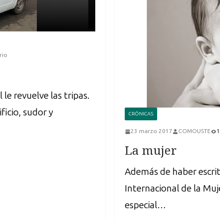
rio
le revuelve las tripas.
icio, sudor y
CRÓNICAS
23 marzo 2017
COMOUSTE
1
La mujer
Además de haber escrit
Internacional de la Muj
especial…