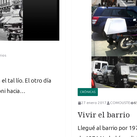
rios
 tal lío. El otro día
doni hacia…
CRÓNICAS
27 enero 2017
COMOUSTE
6
Vivir el barrio
Llegué al barrio por 19