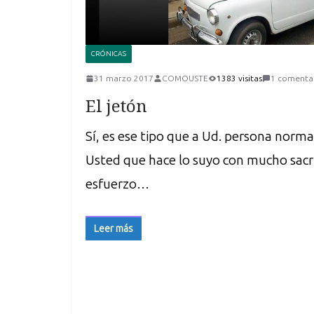
CRÓNICAS
31 marzo 2017
COMOUSTE
1383 visitas
1 comenta
El jetón
Sí, es ese tipo que a Ud. persona normal 
Usted que hace lo suyo con mucho sacrif
esfuerzo…
Leer más