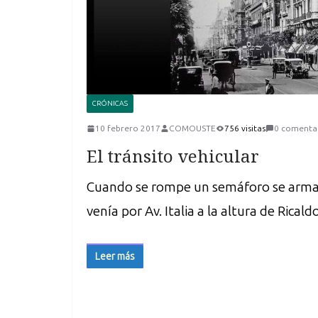
CRÓNICAS
10 febrero 2017
COMOUSTE
756 visitas
0 comenta
El tránsito vehicular
Cuando se rompe un semáforo se arma el
venía por Av. Italia a la altura de Rical
Leer más