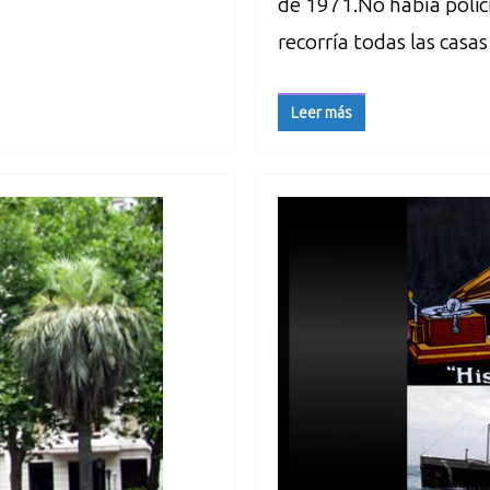
de 1971.No había policí
recorría todas las casa
Leer más