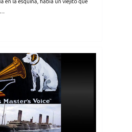
a en la esquina, había un viejito que
s…