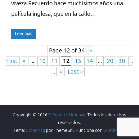
viveza.Recuerdo hace muchísimos años una
película inglesa, que en la calle…
Leer más
Page 12 of 34
«
First
«
...
10
11
12
13
14
...
20
30
..
.
»
Last »
Copyright © 2026
El Reporte Uruguay
. Todos los derechos
reservados.
Tema:
ColorMag
por ThemeGrill. Funciona con
WordPress
.