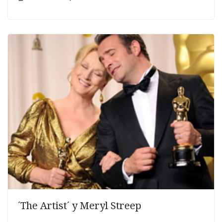
´The Artist´ y Meryl Streep