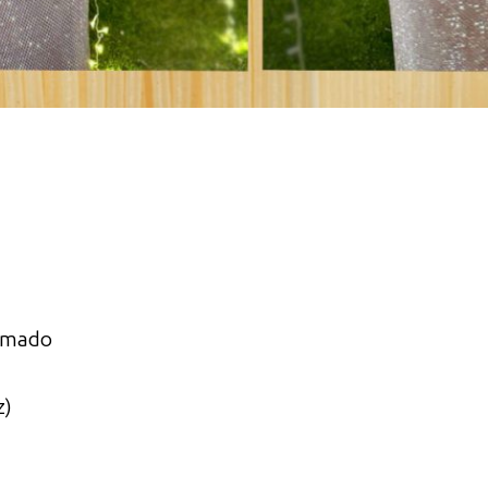
humado
z)