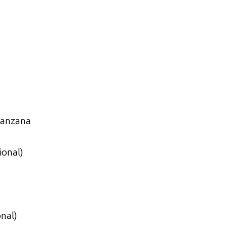
manzana
ional)
onal)