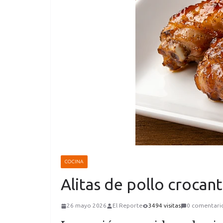
COCINA
Alitas de pollo crocant
26 mayo 2026
El Reporte
3494 visitas
0 comentari