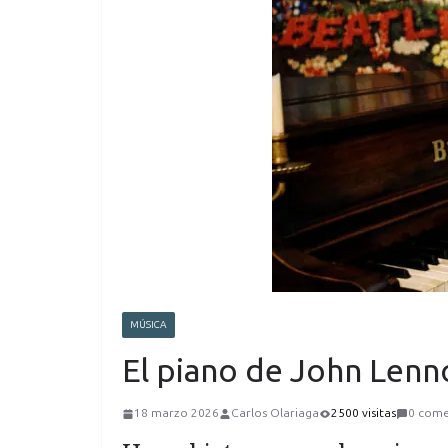
MÚSICA
El piano de John Lenno
18 marzo 2026
Carlos Olariaga
2500 visitas
0 come