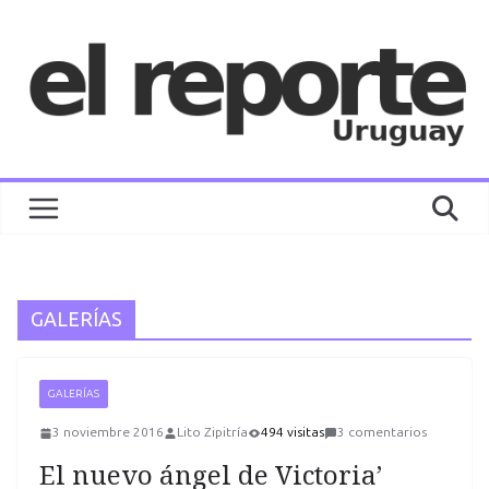
Saltar
al
contenido
GALERÍAS
GALERÍAS
3 noviembre 2016
Lito Zipitría
494 visitas
3 comentarios
El nuevo ángel de Victoria’