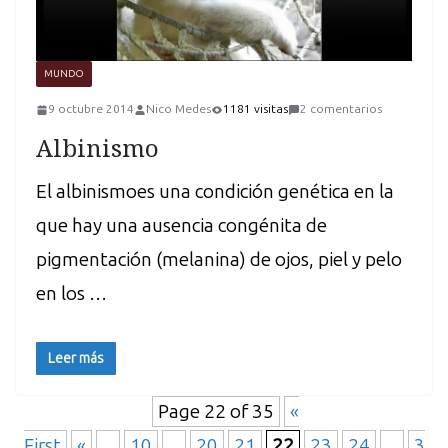
MUNDO
9 octubre 2014
Nico Medes
1181 visitas
2 comentarios
Albinismo
El albinismoes una condición genética en la
que hay una ausencia congénita de
pigmentación (melanina) de ojos, piel y pelo
en los …
Leer más
Page 22 of 35
«
First
«
...
10
...
20
21
22
23
24
...
3