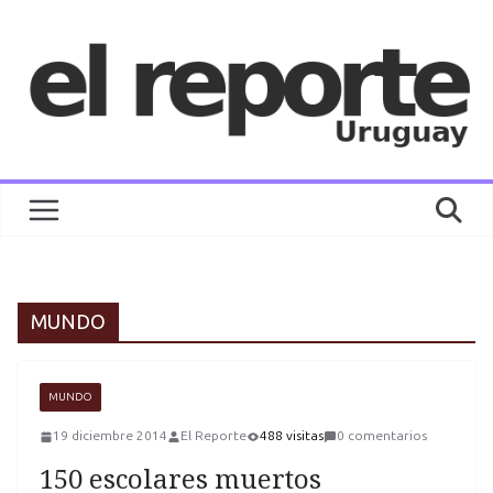
Saltar
al
contenido
MUNDO
MUNDO
19 diciembre 2014
El Reporte
488 visitas
0 comentarios
150 escolares muertos