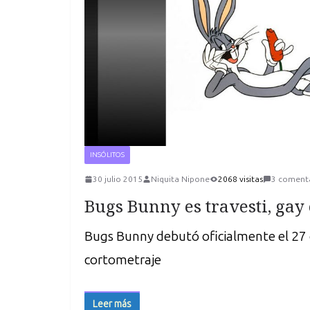
INSÓLITOS
30 julio 2015
Niquita Nipone
2068 visitas
3 coment
Bugs Bunny es travesti, gay
Bugs Bunny debutó oficialmente el 27 d
cortometraje
Leer más