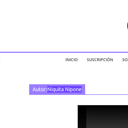
Saltar
al
contenido
INICIO
SUSCRIPCIÓN
SO
Autor:
Niquita Nipone