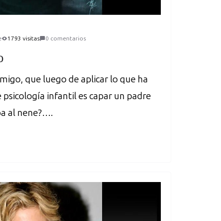
e
1793 visitas
0 comentarios
o
migo, que luego de aplicar lo que ha
 psicología infantil es capar un padre
pa al nene?….