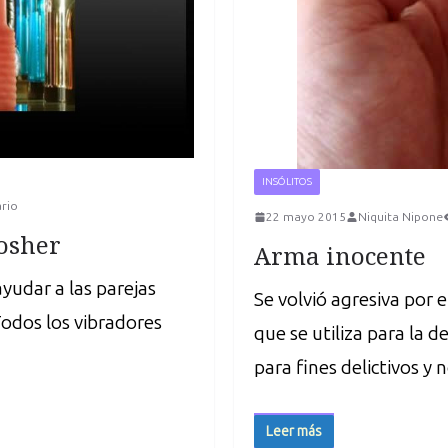
INSÓLITOS
rio
22 mayo 2015
Niquita Nipone
osher
Arma inocente
yudar a las parejas
Se volvió agresiva por 
 Todos los vibradores
que se utiliza para la d
para fines delictivos y
Leer más