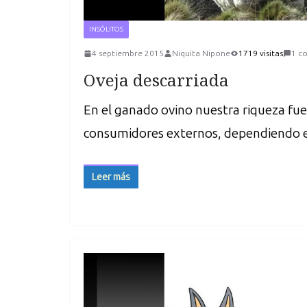
INSÓLITOS
4 septiembre 2015
Niquita Nipone
1719 visitas
1 c
Oveja descarriada
En el ganado ovino nuestra riqueza fue 
consumidores externos, dependiendo
Leer más