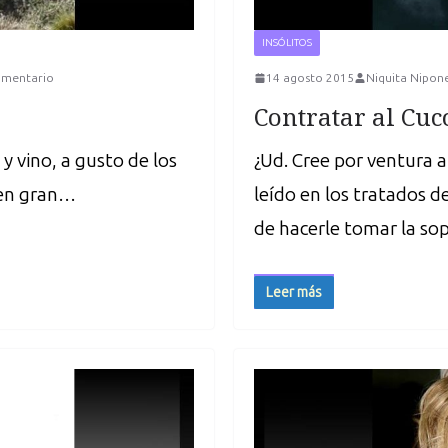
INSÓLITOS
omentario
14 agosto 2015
Niquita Nipon
Contratar al Cuc
y vino, a gusto de los
¿Ud. Cree por ventura a
 en gran…
leído en los tratados de
de hacerle tomar la so
Leer más