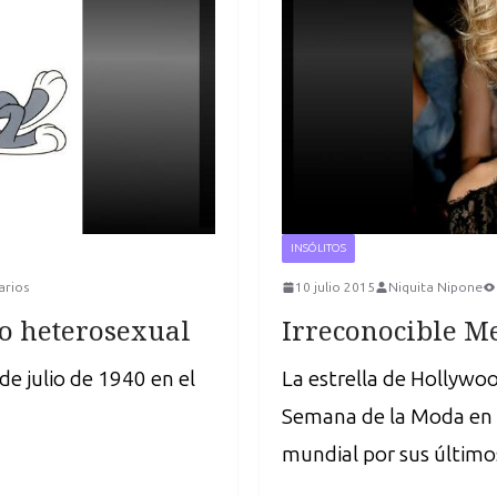
INSÓLITOS
arios
10 julio 2015
Niquita Nipone
 o heterosexual
Irreconocible M
e julio de 1940 en el
La estrella de Hollywo
Semana de la Moda en P
mundial por sus últim