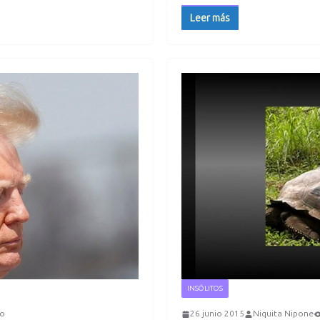
Leer más
INSÓLITOS
io
26 junio 2015
Niquita Nipone