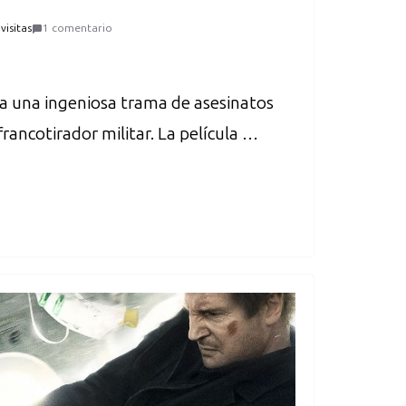
visitas
1 comentario
ta una ingeniosa trama de asesinatos
francotirador militar. La película …