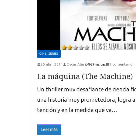
CINE - SERIES
25 abril 2014
Oscar Alas
869 visitas
1 comentario
La máquina (The Machine)
Un thriller muy desafiante de ciencia fi
una historia muy prometedora, logra
tención y en la medida que va…
Leer más