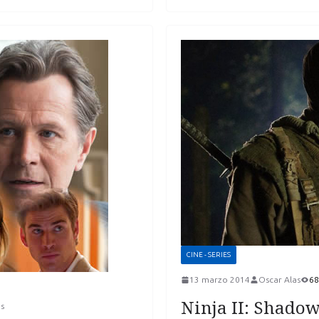
CINE - SERIES
13 marzo 2014
Oscar Alas
68
Ninja II: Shadow
s