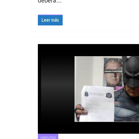
deberá…
Leer más
INSÓLITOS