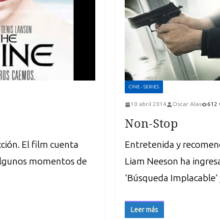
CINE - SERIES
10 abril 2014
Oscar Alas
612 
Non-Stop
cción. El film cuenta
Entretenida y recomenda
 algunos momentos de
Liam Neeson ha ingresad
‘Búsqueda Implacable’ 
Leer más