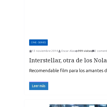
CINE - SERIES
13 noviembre 2014
Oscar Alas
999 visitas
2 coment
Interstellar, otra de los Nol
Recomendable film para los amantes de
Leer más