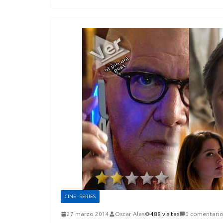
CINE - SERIES
27 marzo 2014
Oscar Alas
488 visitas
0 comentario