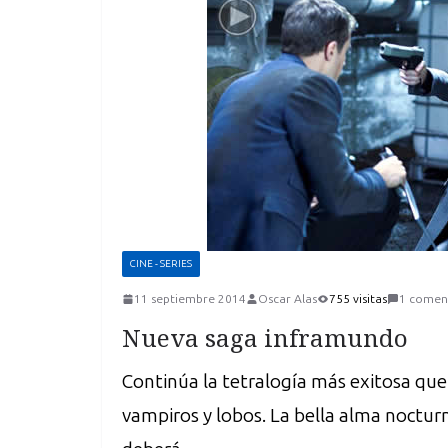
CINE - SERIES
11 septiembre 2014
Oscar Alas
755 visitas
1 comen
Nueva saga inframundo
Continúa la tetralogía más exitosa qu
vampiros y lobos. La bella alma noctu