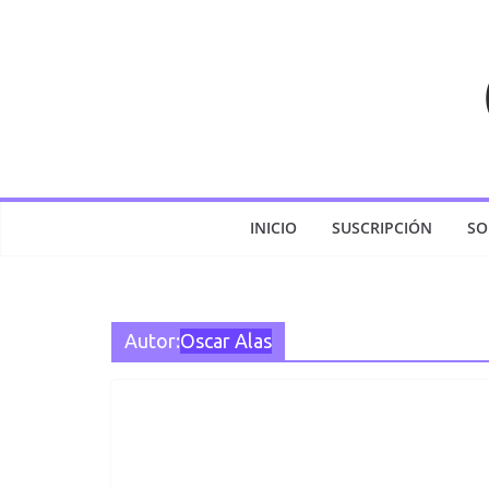
Saltar
al
contenido
INICIO
SUSCRIPCIÓN
SO
Autor:
Oscar Alas