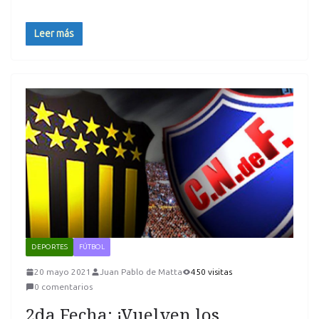
Leer más
DEPORTES
FÚTBOL
20 mayo 2021
Juan Pablo de Matta
450 visitas
0 comentarios
2da Fecha: ¡Vuelven los