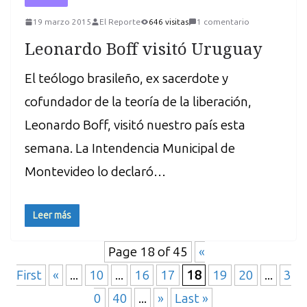
19 marzo 2015
El Reporte
646 visitas
1 comentario
Leonardo Boff visitó Uruguay
El teólogo brasileño, ex sacerdote y
cofundador de la teoría de la liberación,
Leonardo Boff, visitó nuestro país esta
semana. La Intendencia Municipal de
Montevideo lo declaró…
Leer más
Page 18 of 45
«
First
«
...
10
...
16
17
18
19
20
...
3
0
40
...
»
Last »