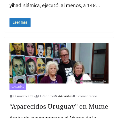
yihad islámica, ejecutó, al menos, a 148…
Leer más
GALERÍAS
27 marzo 2015
El Reporte
564 visitas
0 comentarios
“Aparecidos Uruguay” en Mume
Acaba de inaugurarse en el Museo de la